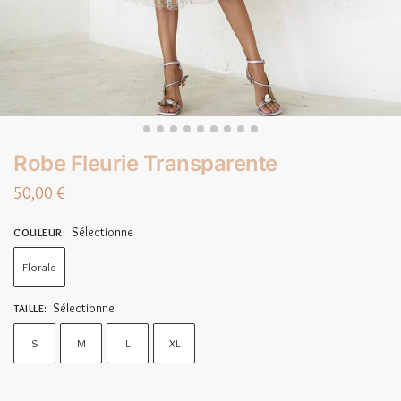
Robe Fleurie Transparente
50,00
€
Sélectionne
COULEUR
:
Florale
Sélectionne
TAILLE
:
S
M
L
XL