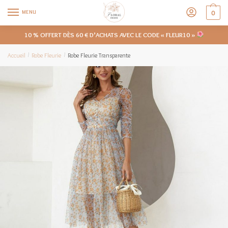
MENU
0
10 % OFFERT DÈS 60 € D’ACHATS AVEC LE CODE « FLEUR10 »
Accueil
Robe Fleurie
Robe Fleurie Transparente
/
/