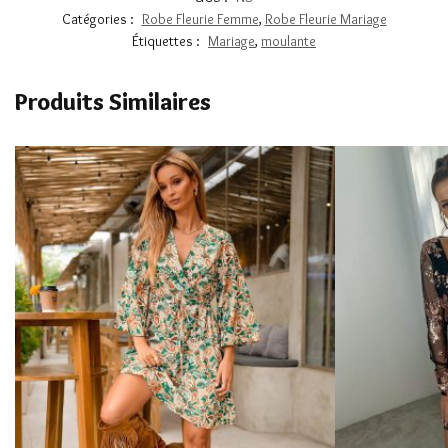
Catégories :
Robe Fleurie Femme
,
Robe Fleurie Mariage
Étiquettes :
Mariage
,
moulante
Produits Similaires