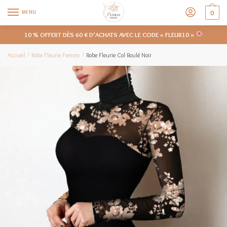
MENU
0
10 % OFFERT DÈS 60 € D’ACHATS AVEC LE CODE « FLEUR10 »
Accueil
Robe Fleurie Femme
Robe Fleurie Col Roulé Noir
/
/