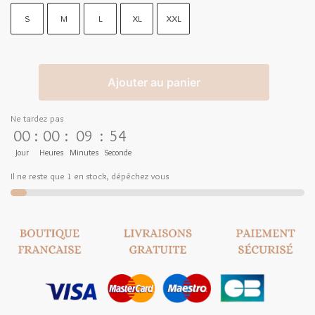
S
M
L
XL
XXL
Ajouter au panier
Ne tardez pas
00
:
00
:
09
:
53
Jour
Heures
Minutes
Seconde
Il ne reste que 1 en stock, dépêchez vous