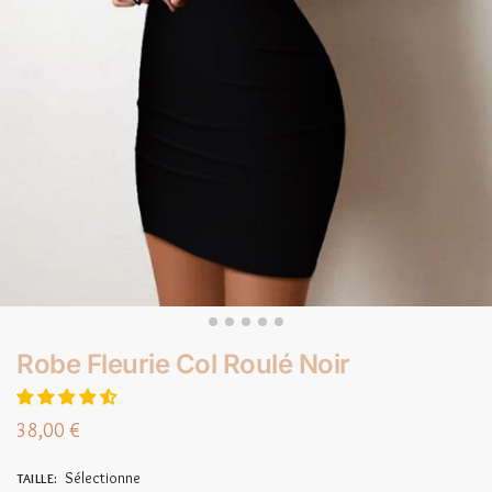
Robe Fleurie Col Roulé Noir
38,00
€
Sélectionne
TAILLE
: