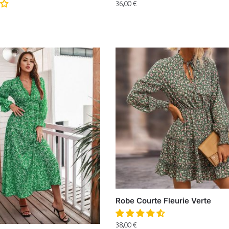
36,00
€
Robe Courte Fleurie Verte
38,00
€