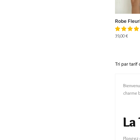
Robe Fleur
39,00
€
Bienvenue
charme b
La
Plongez 