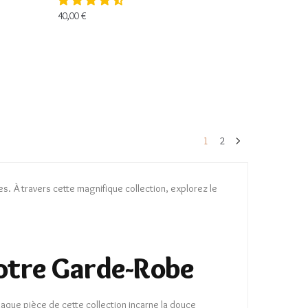
40,00
€
1
2
ies. À travers cette magnifique collection, explorez le
otre Garde-Robe
haque pièce de cette collection incarne la douce