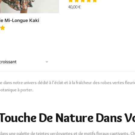
40,00
€
ie Mi-Longue Kaki
 dans notre univers dédié à l’éclat et à la fraîcheur des robes vertes fleur
otanique à porter.
 Touche De Nature Dans V
dans une palette de teintes verdoyantes et de motifs floraux captivants. C