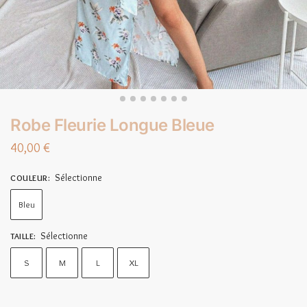
Robe Fleurie Longue Bleue
40,00
€
Sélectionne
COULEUR
:
Bleu
Sélectionne
TAILLE
:
S
M
L
XL