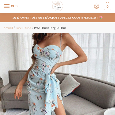
MENU
0
10 % OFFERT DÈS 60 € D’ACHATS AVEC LE CODE « FLEUR10 »
Accueil
Robe Fleurie
Robe Fleurie Longue Bleue
/
/