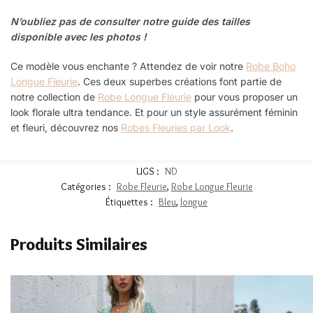
N’oubliez pas de consulter notre guide des tailles
disponible avec les photos !
Ce modèle vous enchante ? Attendez de voir notre
Robe Boho
Longue Fleurie
. Ces deux superbes créations font partie de
notre collection de
Robe Longue Fleurie
pour
vous proposer un
look florale ultra tendance. Et pour un style assurément féminin
et fleuri
, découvrez nos
Robes Fleuries par Look
.
UGS :
ND
Catégories :
Robe Fleurie
,
Robe Longue Fleurie
Étiquettes :
Bleu
,
longue
Produits Similaires