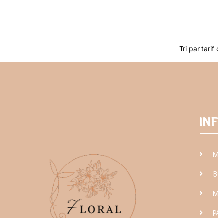
IN
M
B
M
P