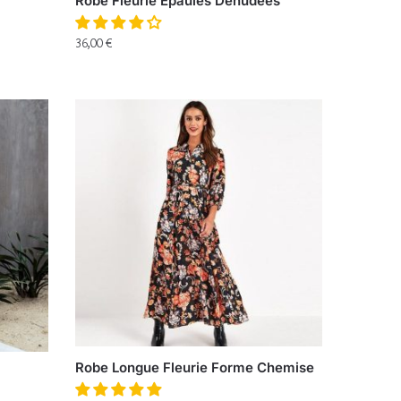
Robe Fleurie Épaules Dénudées
36,00
€
Robe Longue Fleurie Forme Chemise