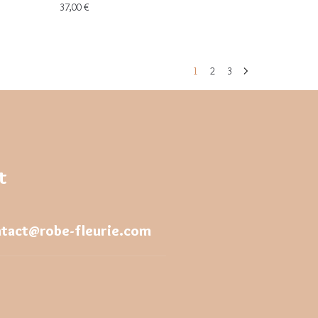
37,00
€
1
2
3
t
tact@robe-fleurie.com