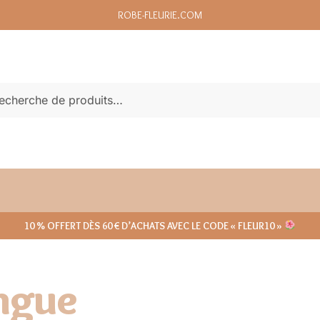
ROBE-FLEURIE.COM
echerche
10 % OFFERT DÈS 60 € D’ACHATS AVEC LE CODE « FLEUR10 »
ngue