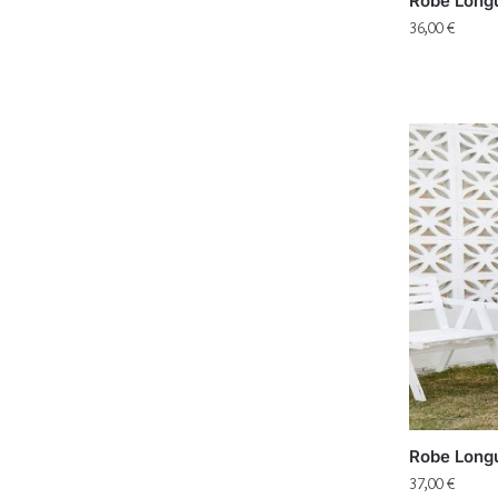
Robe Longu
36,00
€
Robe Longu
37,00
€