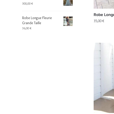
300,00
€
Robe Longu
Robe Longue Fleurie
35,00
€
Grande Taille
36,00
€