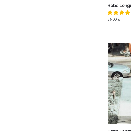
Robe Longu
36,00
€