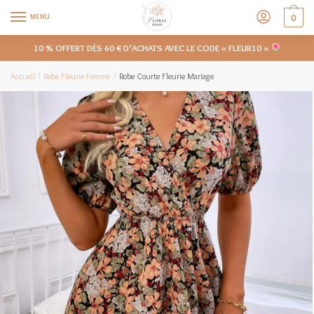
MENU
0
10 % OFFERT DÈS 60 € D’ACHATS AVEC LE CODE « FLEUR10 »
Accueil
Robe Fleurie Femme
Robe Courte Fleurie Mariage
/
/