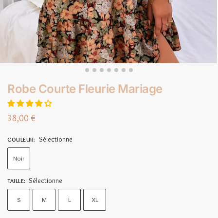
Robe Courte Fleurie Mariage
38,00
€
Sélectionne
COULEUR
:
Noir
Sélectionne
TAILLE
:
S
M
L
XL