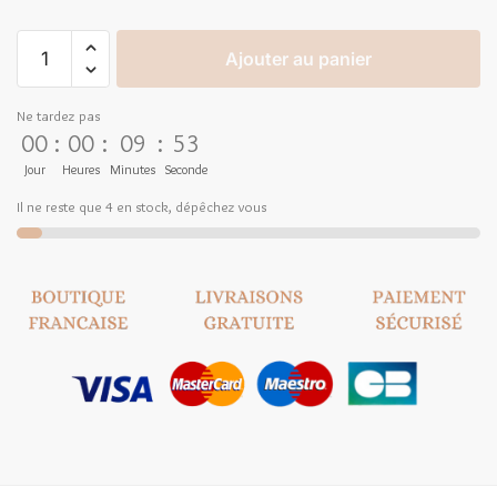
Ajouter au panier
Ne tardez pas
00
:
00
:
09
:
52
Jour
Heures
Minutes
Seconde
Il ne reste que 4 en stock, dépêchez vous