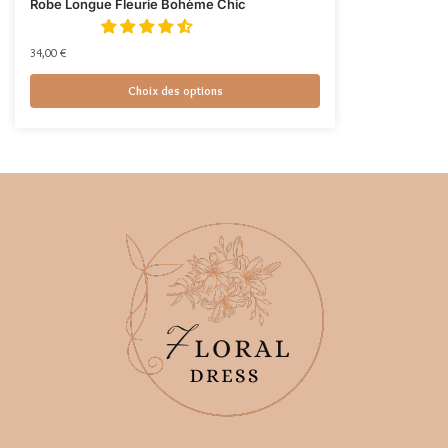
Robe Longue Fleurie Bohème Chic
34,00
€
Choix des options