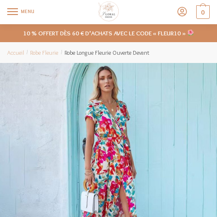
MENU
0
10 % OFFERT DÈS 60 € D’ACHATS AVEC LE CODE « FLEUR10 »
Accueil
Robe Fleurie
Robe Longue Fleurie Ouverte Devant
/
/