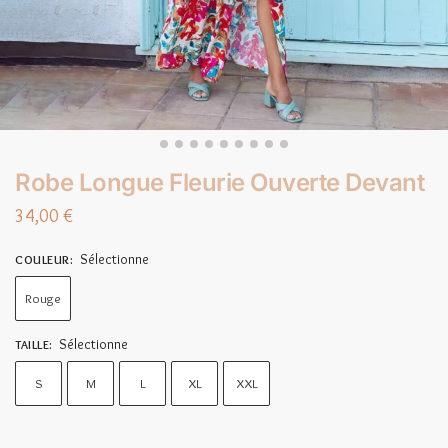
Robe Longue Fleurie Ouverte Devant
34,00
€
Sélectionne
COULEUR
:
Rouge
Sélectionne
TAILLE
:
S
M
L
XL
XXL