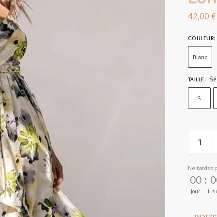
42,00
€
COULEUR
:
Blanc
Sé
TAILLE
:
S
Ne tardez 
00
:
0
Jour
Heu