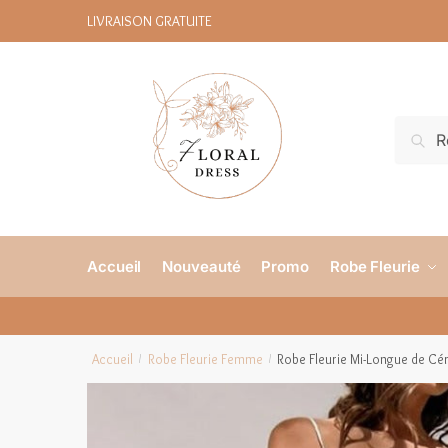
LIVRAISON GRATUITE
R
Accueil
Nouveauté
Promo
Robe Fleurie
Accueil
Robe Fleurie Femme
Robe Fleurie Mi-Longue de C
/
/