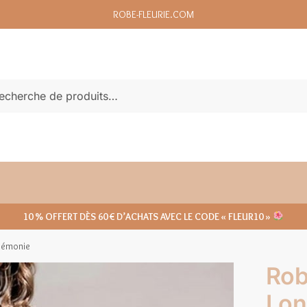
ROBE-FLEURIE.COM
echerche
10 % OFFERT DÈS 60 € D’ACHATS AVEC LE CODE « FLEUR10 »
érémonie
Rob
Lon