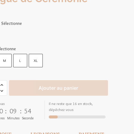
Sélectionne
lectionne
M
L
XL
Ajouter au panier
pas
Il ne reste que 16 en stock,
0
:
09
:
52
dépêchez vous
res
Minutes
Seconde