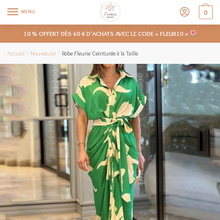
MENU
0
10 % OFFERT DÈS 60 € D’ACHATS AVEC LE CODE « FLEUR10 »
Accueil
Nouveauté
Robe Fleurie Ceinturée à la Taille
/
/