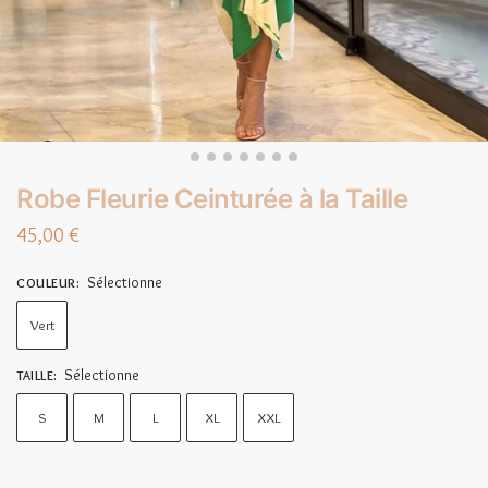
Robe Fleurie Ceinturée à la Taille
45,00
€
Sélectionne
COULEUR
:
Vert
Sélectionne
TAILLE
:
S
M
L
XL
XXL