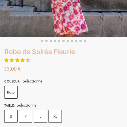
Robe de Soirée Fleurie
33,00
€
Sélectionne
COULEUR
:
Rose
Sélectionne
TAILLE
:
S
M
L
XL