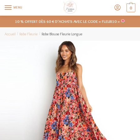
MENU
0
10 % OFFERT DÈS 60 € D’ACHATS AVEC LE CODE « FLEUR10 »
Accueil
Robe Fleurie
Robe Blouse Fleurie Longue
/
/