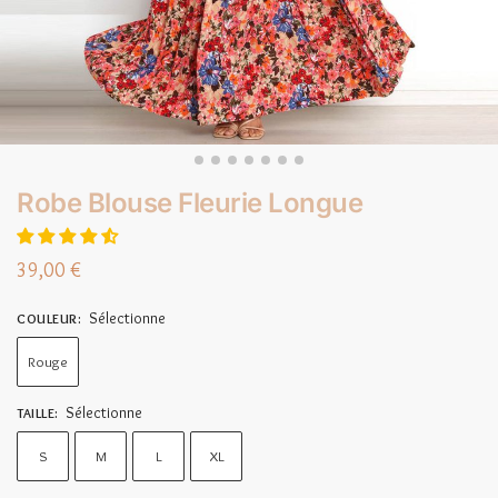
Robe Blouse Fleurie Longue
39,00
€
Sélectionne
COULEUR
:
Rouge
Sélectionne
TAILLE
:
S
M
L
XL